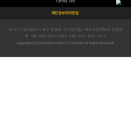
Family Site
대구보건대학교병원
개인정보처리방침
대구보건대학교
종합정보시스템
41453 대구광역시 북구 영송로 15 (태전동) 대구보건대학교 간호대
학
TEL.053-320-1461
FAX.053-320-1470
인당도서관
Copyright(c)2018 DAEGU HEALTH COLLEGE All Rights Reserved.
학생취업역량강화시스템
생활관
국제교류원
원격강의실